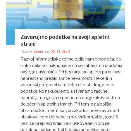
Zavarujmo podatke na svoji spletni
strani
Objavil
admin
dne
22. 11. 2021
Razvoj informacijske tehnologije nam omogoča, da
lahko delamo, nakupujemo in se zabavamo iz udobja
našega naslanjača. Pri brskanju po spletu pa na nas
neprestano prežijo skrite nevarnosti. Hekerji in
vohunski programi nam želijo ukrasti dragocene
podatke, ko nakupujemo, ustvarjamo račune,
uporabljamo gesla in počnemo druge aktivnosti na
določenih spletnih straneh. Pri tem je najboljša
obramba SSL certifikat, ki zakodira povezavo med
obiskovalcem domene in strežnikom, ki jo gosti. S
tem se prepreči krajo, prisluškovanje in druge
neželene aktivnosti, ki bi lahko nepridipravom