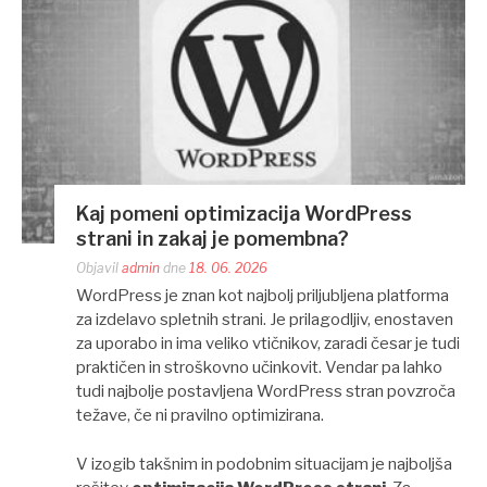
Kaj pomeni optimizacija WordPress
strani in zakaj je pomembna?
Objavil
admin
dne
18. 06. 2026
WordPress je znan kot najbolj priljubljena platforma
za izdelavo spletnih strani. Je prilagodljiv, enostaven
za uporabo in ima veliko vtičnikov, zaradi česar je tudi
praktičen in stroškovno učinkovit. Vendar pa lahko
tudi najbolje postavljena WordPress stran povzroča
težave, če ni pravilno optimizirana.
V izogib takšnim in podobnim situacijam je najboljša