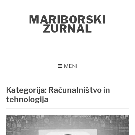
Skoči
na
MARIBORSKI
vsebino
ŽURNAL
MENI
Kategorija:
Računalništvo in
tehnologija