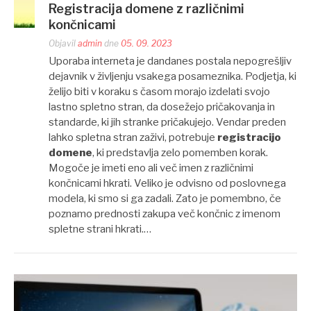
Registracija domene z različnimi
končnicami
Objavil
admin
dne
05. 09. 2023
Uporaba interneta je dandanes postala nepogrešljiv
dejavnik v življenju vsakega posameznika. Podjetja, ki
želijo biti v koraku s časom morajo izdelati svojo
lastno spletno stran, da dosežejo pričakovanja in
standarde, ki jih stranke pričakujejo. Vendar preden
lahko spletna stran zaživi, potrebuje
registracijo
domene
, ki predstavlja zelo pomemben korak.
Mogoče je imeti eno ali več imen z različnimi
končnicami hkrati. Veliko je odvisno od poslovnega
modela, ki smo si ga zadali. Zato je pomembno, če
poznamo prednosti zakupa več končnic z imenom
spletne strani hkrati.…