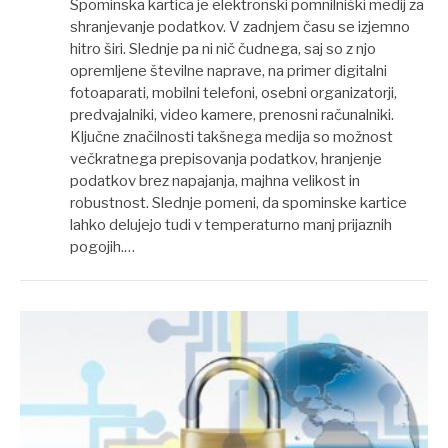
Spominska kartica je elektronski pomnilniški medij za
shranjevanje podatkov. V zadnjem času se izjemno
hitro širi. Slednje pa ni nič čudnega, saj so z njo
opremljene številne naprave, na primer digitalni
fotoaparati, mobilni telefoni, osebni organizatorji,
predvajalniki, video kamere, prenosni računalniki.
Ključne značilnosti takšnega medija so možnost
večkratnega prepisovanja podatkov, hranjenje
podatkov brez napajanja, majhna velikost in
robustnost. Slednje pomeni, da spominske kartice
lahko delujejo tudi v temperaturno manj prijaznih
pogojih.…