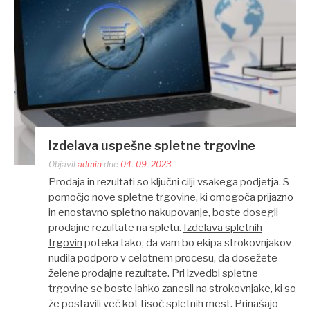
Izdelava uspešne spletne trgovine
Objavil
admin
dne
04. 09. 2023
Prodaja in rezultati so ključni cilji vsakega podjetja. S
pomočjo nove spletne trgovine, ki omogoča prijazno
in enostavno spletno nakupovanje, boste dosegli
prodajne rezultate na spletu.
Izdelava spletnih
trgovin
poteka tako, da vam bo ekipa strokovnjakov
nudila podporo v celotnem procesu, da dosežete
želene prodajne rezultate. Pri izvedbi spletne
trgovine se boste lahko zanesli na strokovnjake, ki so
že postavili več kot tisoč spletnih mest. Prinašajo