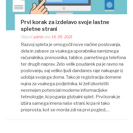
Prvi korak za izdelavo svoje lastne
spletne strani
Objavil
admin
dne
14. 09. 2021
Razvoj spleta je omogočil nove načine poslovanja,
dela in zabave za vsakega uporabnika namiznega
računalnika, prenosnika, tablice, pametnega telefona
ter drugih naprav. Zelo velik poudarek pa je ravno na
poslovanju, saj veliko ljudi dandanes raje nakupuje iz
udobja svojega doma. Tako je registracija domene
nujna za vsakega podjetnika, ki želi izkoristiti
neomejen potencial moderne informacijske
tehnologije, ki poganja globalni splet. Prvi korak je
izbira samega imena naše strani, ki pa ni tako
preprosta, kot se morda zdi na prvi pogled.…