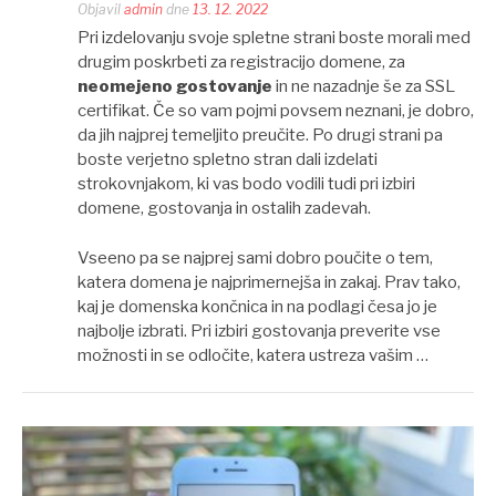
Objavil
admin
dne
13. 12. 2022
Pri izdelovanju svoje spletne strani boste morali med
drugim poskrbeti za registracijo domene, za
neomejeno gostovanje
in ne nazadnje še za SSL
certifikat. Če so vam pojmi povsem neznani, je dobro,
da jih najprej temeljito preučite. Po drugi strani pa
boste verjetno spletno stran dali izdelati
strokovnjakom, ki vas bodo vodili tudi pri izbiri
domene, gostovanja in ostalih zadevah.
Vseeno pa se najprej sami dobro poučite o tem,
katera domena je najprimernejša in zakaj. Prav tako,
kaj je domenska končnica in na podlagi česa jo je
najbolje izbrati. Pri izbiri gostovanja preverite vse
možnosti in se odločite, katera ustreza vašim …