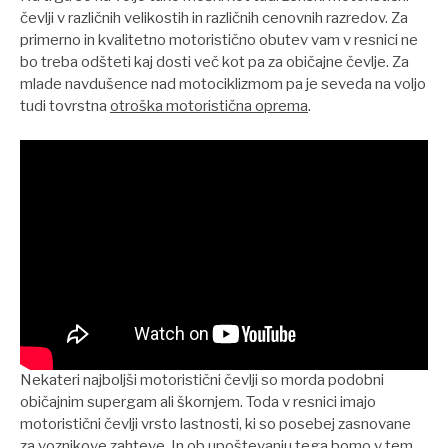
čevlji v različnih velikostih in različnih cenovnih razredov. Za
primerno in kvalitetno motoristično obutev vam v resnici ne
bo treba odšteti kaj dosti več kot pa za običajne čevlje. Za
mlade navdušence nad motociklizmom pa je seveda na voljo
tudi tovrstna
otroška motoristična oprema
.
Nekateri najboljši motoristični čevlji so morda podobni
običajnim supergam ali škornjem. Toda v resnici imajo
motoristični čevlji vrsto lastnosti, ki so posebej zasnovane
za voznikove zahteve. In ob upoštevanju tega bomo v tem