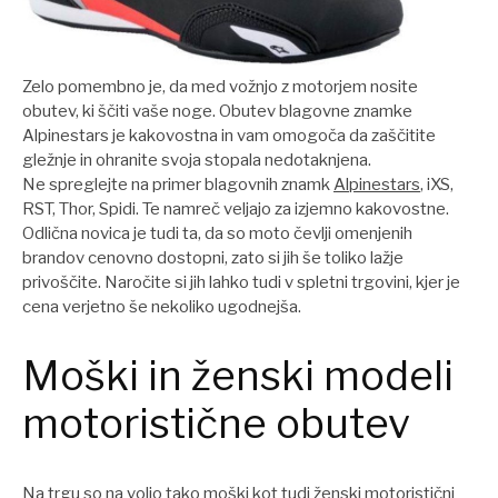
Zelo pomembno je, da med vožnjo z motorjem nosite
obutev, ki ščiti vaše noge. Obutev blagovne znamke
Alpinestars je kakovostna in vam omogoča da zaščitite
gležnje in ohranite svoja stopala nedotaknjena.
Ne spreglejte na primer blagovnih znamk
Alpinestars
, iXS,
RST, Thor, Spidi. Te namreč veljajo za izjemno kakovostne.
Odlična novica je tudi ta, da so moto čevlji omenjenih
brandov cenovno dostopni, zato si jih še toliko lažje
privoščite. Naročite si jih lahko tudi v spletni trgovini, kjer je
cena verjetno še nekoliko ugodnejša.
Moški in ženski modeli
motoristične obutev
Na trgu so na voljo tako moški kot tudi ženski motoristični