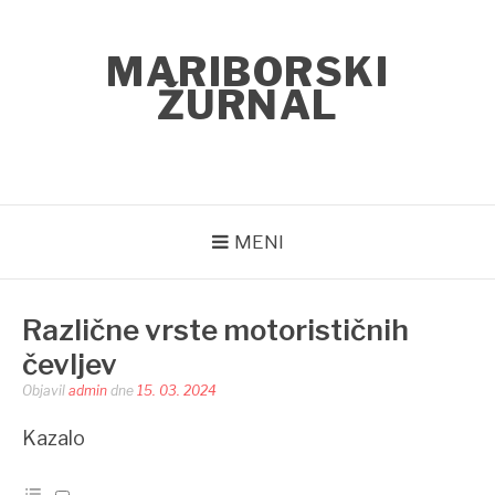
Skoči
na
MARIBORSKI
vsebino
ŽURNAL
MENI
Različne vrste motorističnih
čevljev
Objavil
admin
dne
15. 03. 2024
Kazalo