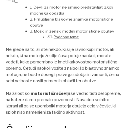
Čevlji za motor ne smejo predstavljati zgolj
modnega dodatka
Priljubljene blagovne znamke motoristične
obutve
Moški in ženski modeli motoristične obutev
Podobne teme:
Ne glede na to, ali ste nekdo, ki si je ravno kupil motor, ali
nekdo, ki na motorju že dlje časa potuje naokoli, morate
vedeti, kako pomembno je imeti kakovostno motoristično
opremo. Četudi naokoli vozite z najboljšo blagovno znamko
motorja, ne boste dosegli pravega udobja in varnosti, če na
sebi ne boste nosili primernih oblačil ter obutve.
Na žalost so
motoristični čevlji
še vedno tisti del opreme,
na katere damo premalo pozornosti. Navadno so hitro
izbrani ali pa se uporabniki motorja obujejo celo v čevlje, ki
sploh niso namenjeni za takšno aktivnost.