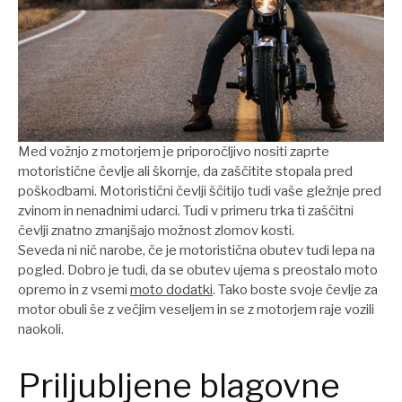
Med vožnjo z motorjem je priporočljivo nositi zaprte
motoristične čevlje ali škornje, da zaščitite stopala pred
poškodbami. Motoristični čevlji ščitijo tudi vaše gležnje pred
zvinom in nenadnimi udarci. Tudi v primeru trka ti zaščitni
čevlji znatno zmanjšajo možnost zlomov kosti.
Seveda ni nič narobe, če je motoristična obutev tudi lepa na
pogled. Dobro je tudi, da se obutev ujema s preostalo moto
opremo in z vsemi
moto dodatki
. Tako boste svoje čevlje za
motor obuli še z večjim veseljem in se z motorjem raje vozili
naokoli.
Priljubljene blagovne