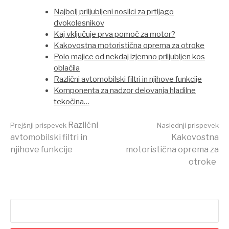
Najbolj priljubljeni nosilci za prtljago
dvokolesnikov
Kaj vključuje prva pomoč za motor?
Kakovostna motoristična oprema za otroke
Polo majice od nekdaj izjemno priljubljen kos
oblačila
Različni avtomobilski filtri in njihove funkcije
Komponenta za nadzor delovanja hladilne
tekočina…
Beri
Različni
Prejšnji prispevek
Naslednji prispevek
avtomobilski filtri in
Kakovostna
njihove funkcije
motoristična oprema za
dalje
otroke
Išči: