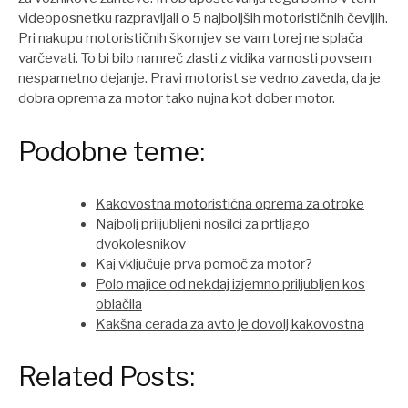
videoposnetku razpravljali o 5 najboljših motorističnih čevljih.
Pri nakupu motorističnih škornjev se vam torej ne splača
varčevati. To bi bilo namreč zlasti z vidika varnosti povsem
nespametno dejanje. Pravi motorist se vedno zaveda, da je
dobra oprema za motor tako nujna kot dober motor.
Podobne teme:
Kakovostna motoristična oprema za otroke
Najbolj priljubljeni nosilci za prtljago
dvokolesnikov
Kaj vključuje prva pomoč za motor?
Polo majice od nekdaj izjemno priljubljen kos
oblačila
Kakšna cerada za avto je dovolj kakovostna
Related Posts: