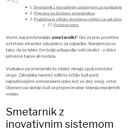
Smetarnik z inovativnim sistemom za nagibanje
Priprava na dostavo smetarnikov
Praktična in stilsko dovršena rešitev za vaš dom
Podobne teme:
Veste, kaj predstavljajo
smetarniki
? Gre za prav posebne
estetske shrambe zabojnikov za odpadke. Narejeni pa so
tako, da se lahko čim bolje prilagodijo vaši okolici – z izbiro
primerne barve ali modela.
Vsekakor pa smetarniki še zdaleč nimajo zgolj estetske
vloge. Zabojnike namreč odlično ščitijo tudi pred
najrazličnejšimi vremenskimi vplivi, kot so dež, sneg, veter.
Obenem pa skrbijo tudi za preprečevanje širjenja neprijetnih
vonjav.
Smetarnik z
inovativnim sistemom