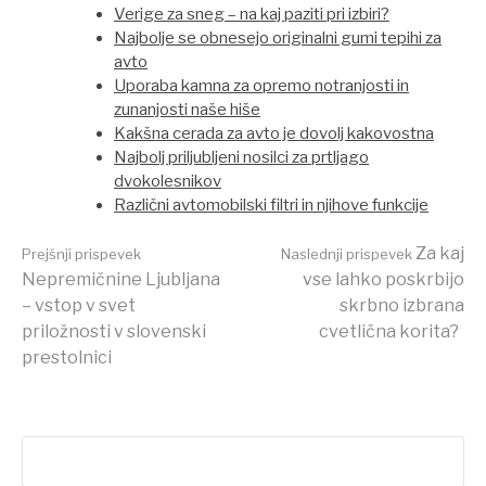
Verige za sneg – na kaj paziti pri izbiri?
Najbolje se obnesejo originalni gumi tepihi za
avto
Uporaba kamna za opremo notranjosti in
zunanjosti naše hiše
Kakšna cerada za avto je dovolj kakovostna
Najbolj priljubljeni nosilci za prtljago
dvokolesnikov
Različni avtomobilski filtri in njihove funkcije
Beri
Za kaj
Prejšnji prispevek
Naslednji prispevek
Nepremičnine Ljubljana
vse lahko poskrbijo
– vstop v svet
skrbno izbrana
dalje
priložnosti v slovenski
cvetlična korita?
prestolnici
Išči: