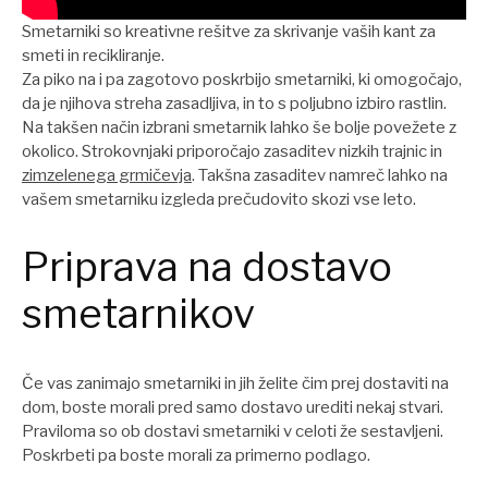
Smetarniki so kreativne rešitve za skrivanje vaših kant za
smeti in recikliranje.
Za piko na i pa zagotovo poskrbijo smetarniki, ki omogočajo,
da je njihova streha zasadljiva, in to s poljubno izbiro rastlin.
Na takšen način izbrani smetarnik lahko še bolje povežete z
okolico. Strokovnjaki priporočajo zasaditev nizkih trajnic in
zimzelenega grmičevja
. Takšna zasaditev namreč lahko na
vašem smetarniku izgleda prečudovito skozi vse leto.
Priprava na dostavo
smetarnikov
Če vas zanimajo smetarniki in jih želite čim prej dostaviti na
dom, boste morali pred samo dostavo urediti nekaj stvari.
Praviloma so ob dostavi smetarniki v celoti že sestavljeni.
Poskrbeti pa boste morali za primerno podlago.