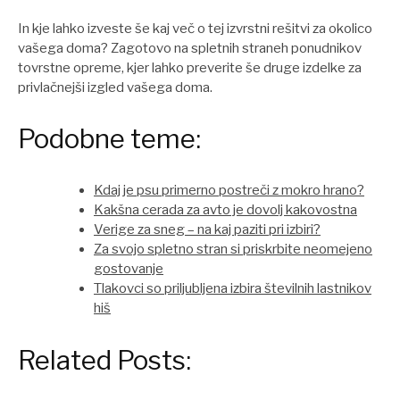
In kje lahko izveste še kaj več o tej izvrstni rešitvi za okolico
vašega doma? Zagotovo na spletnih straneh ponudnikov
tovrstne opreme, kjer lahko preverite še druge izdelke za
privlačnejši izgled vašega doma.
Podobne teme:
Kdaj je psu primerno postreči z mokro hrano?
Kakšna cerada za avto je dovolj kakovostna
Verige za sneg – na kaj paziti pri izbiri?
Za svojo spletno stran si priskrbite neomejeno
gostovanje
Tlakovci so priljubljena izbira številnih lastnikov
hiš
Related Posts: