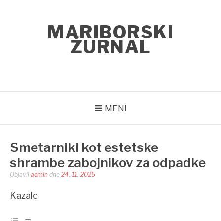
Skoči
na
MARIBORSKI
vsebino
ŽURNAL
MENI
Smetarniki kot estetske
shrambe zabojnikov za odpadke
Objavil
admin
dne
24. 11. 2025
Kazalo